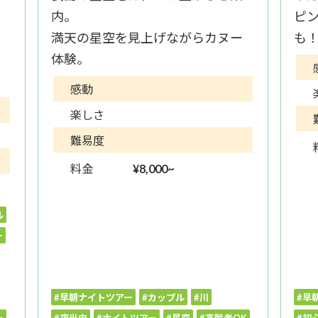
内。
ピ
ト
満天の星空を見上げながらカヌー
も
い
体験。
感動
楽しさ
難易度
料金
¥8,000~
ル
ー
#早朝ナイトツアー
#カップル
#川
#早