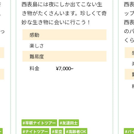
さ
西表島には夜にしか出てこない生
西
1
き物がたくさんいます。珍しくて奇
ッ
を
妙な生き物に会いに行こう！
西
っ
の
感動
く
楽しさ
難易度
料金
¥7,000~
#早朝ナイトツアー
#友達同士
ー
#ナイトツアー
#星空
#高齢者OK
#パ