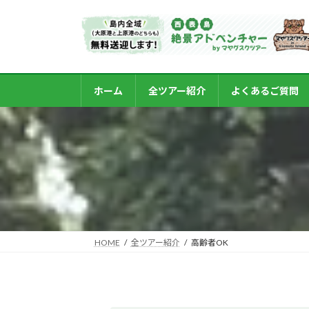
コ
ナ
ン
ビ
テ
ゲ
ン
ー
ツ
シ
ホーム
全ツアー紹介
よくあるご質問
へ
ョ
ス
ン
キ
に
ッ
移
プ
動
HOME
全ツアー紹介
高齢者OK