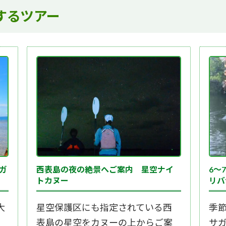
するツアー
ガ
西表島の夜の絶景へご案内 星空ナイ
6～
トカヌー
リバ
大
星空保護区にも指定されている西
季
ー
表島の星空をカヌーの上からご案
サ