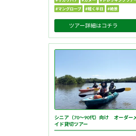
#サガリバナ
#カヌー
#トレッキングツア
#マングローブ
#軽く半日
#絶景
ツアー詳細はコチラ
シニア（70～90代）向け オーダー
イド貸切ツアー