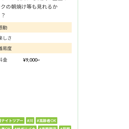
ンクの朝焼け等も見れるか
！？
感動
楽しさ
難易度
料金
¥9,000~
朝ナイトツアー
#川
#高齢者OK