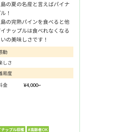
表島の夏の名産と言えばパイナ
プル！
表島の完熟パインを食べると他
パイナップルは食べれなくなる
らいの美味しさです！
感動
楽しさ
難易度
料金
¥4,000~
イナップル収穫
#高齢者OK