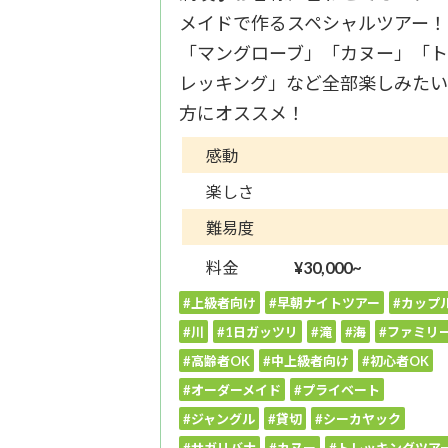
メイドで作るスペシャルツアー！
「マングローブ」「カヌー」「
レッキング」など全部楽しみた
方にオススメ！
感動
楽しさ
難易度
料金
¥30,000~
#上級者向け
#早朝ナイトツアー
#カップ
#川
#1日ガッツリ
#滝
#海
#ファミリ
#高齢者OK
#中上級者向け
#初心者OK
#オーダーメイド
#プライベート
#ジャングル
#貸切
#シーカヤック