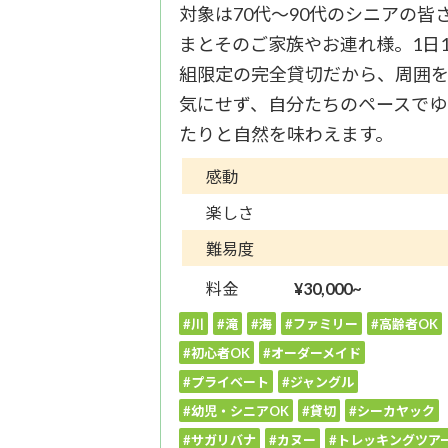
対象は70代〜90代のシニアの皆
まとそのご家族やお連れ様。1日
組限定の完全貸切だから、周囲
気にせず、自分たちのペースでゆ
たりと自然を味わえます。
感動
楽しさ
難易度
料金
¥30,000~
#川
#滝
#海
#ファミリー
#高齢者OK
#初心者OK
#オーダーメイド
#プライベート
#ジャングル
#幼児・シニアOK
#貸切
#シーカヤック
#サガリバナ
#カヌー
#トレッキングツア