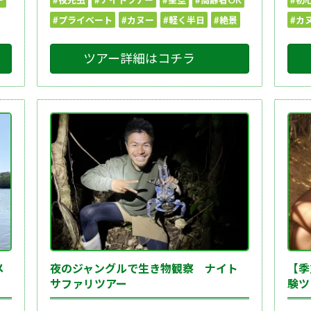
ー
#夜光虫
#ナイトツアー
#星空
#高齢者OK
#初
#プライベート
#カヌー
#軽く半日
#絶景
#カ
ツアー詳細はコチラ
メ
夜のジャングルで生き物観察 ナイト
【季
サファリツアー
験ツ