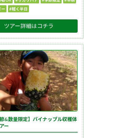
心者OK
#サガリバナ
#季節限定
#早朝
ヌー
#軽く半日
ツアー詳細はコチラ
節&数量限定】パイナップル収穫体
アー