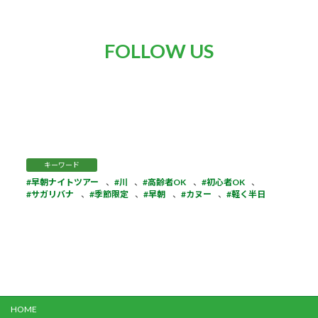
FOLLOW US
キーワード
早朝ナイトツアー
、
川
、
高齢者OK
、
初心者OK
、
サガリバナ
、
季節限定
、
早朝
、
カヌー
、
軽く半日
HOME