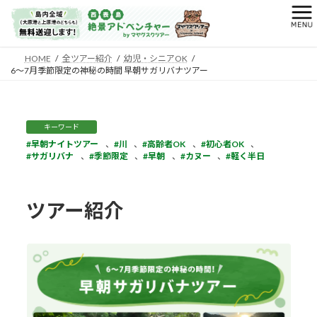
コ
ナ
ン
ビ
テ
ゲ
ン
ー
HOME
全ツアー紹介
幼児・シニアOK
6～7月季節限定の神秘の時間 早朝サガリバナツアー
ツ
シ
へ
ョ
ス
ン
キ
に
キーワード
ッ
移
早朝ナイトツアー
、
川
、
高齢者OK
、
初心者OK
、
プ
動
サガリバナ
、
季節限定
、
早朝
、
カヌー
、
軽く半日
ツアー紹介