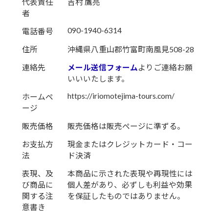
代表責任
吉村 鷹亮
者
090-1940-6314
電話番号
住所
沖縄県八重山郡竹富町南風見508-28
連絡先
メール送信フォーム
よりご連絡お願
いいいたします。
https://iriomotejima-tours.com/
ホームペ
ージ
販売価格
販売価格は販売ページに準ずる。
お支払方
現金またはクレジットカード・コー
法
ド決済
表現、及
本商品に示された表現や再現性には
び商品に
個人差があり、必ずしも利益や効果
関する注
を保証したものではありません。
意書き