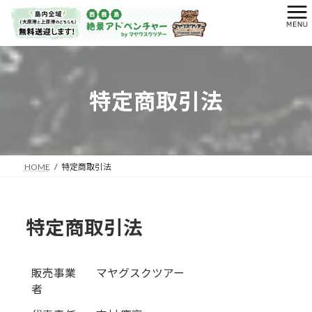
コ
ナ
ン
ビ
テ
ゲ
ン
ー
ツ
シ
へ
ョ
特定商取引法
ス
ン
キ
に
ッ
移
プ
動
HOME
特定商取引法
特定商取引法
販売事業
マヤグスクツアー
者