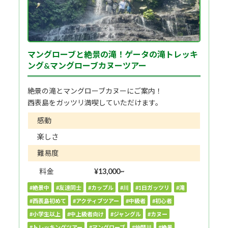
マングローブと絶景の滝！ゲータの滝トレッキ
ング&マングローブカヌーツアー
絶景の滝とマングローブカヌーにご案内！
西表島をガッツリ満喫していただけます。
感動
楽しさ
難易度
料金
¥13,000~
#絶景中
#友達同士
#カップル
#川
#1日ガッツリ
#滝
#西表島初めて
#アクティブツアー
#中級者
#初心者
#小学生以上
#中上級者向け
#ジャングル
#カヌー
#トレッキングツアー
#マングローブ
#仲間川
#絶景