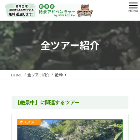
コ
ナ
ン
ビ
テ
ゲ
ン
ー
ツ
シ
へ
ョ
全ツアー紹介
ス
ン
キ
に
ッ
移
プ
動
HOME
全ツアー紹介
絶景中
【絶景中】に関連するツアー
オススメ！