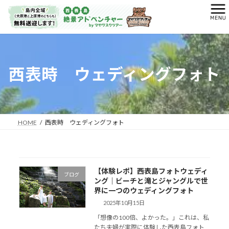
コ
ナ
ン
ビ
テ
ゲ
ン
ー
ツ
シ
へ
ョ
西表時 ウェディングフォト
ス
ン
キ
に
ッ
移
プ
動
HOME
西表時 ウェディングフォト
【体験レポ】西表島フォトウェディ
ブログ
ング｜ビーチと滝とジャングルで世
界に一つのウェディングフォト
2025年10月15日
「想像の100倍、よかった。」これは、私
たち夫婦が実際に体験した西表島フォト