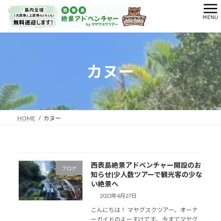
コ
ナ
ン
ビ
テ
ゲ
ン
ー
ツ
シ
へ
ョ
カヌー
ス
ン
キ
に
ッ
移
プ
動
HOME
カヌー
西表島絶景アドベンチャー開設のお
ブログ
知らせ|少人数ツアーで観光客の少な
い絶景へ
2023年4月27日
こんにちは！ マヤグスクツアー、オーナ
ーガイドのよーすけです。 今までマヤグ