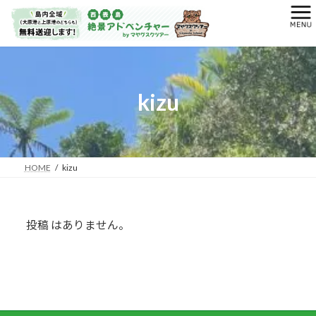
コ
ナ
ン
ビ
テ
ゲ
ン
ー
ツ
シ
へ
ョ
kizu
ス
ン
キ
に
ッ
移
プ
動
HOME
kizu
投稿 はありません。